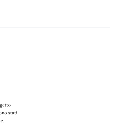
ogetto
ono stati
te.