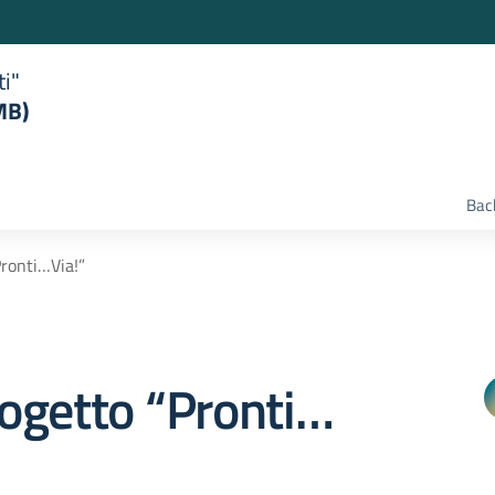
ti"
MB)
Bac
ronti…Via!”
ogetto “Pronti…