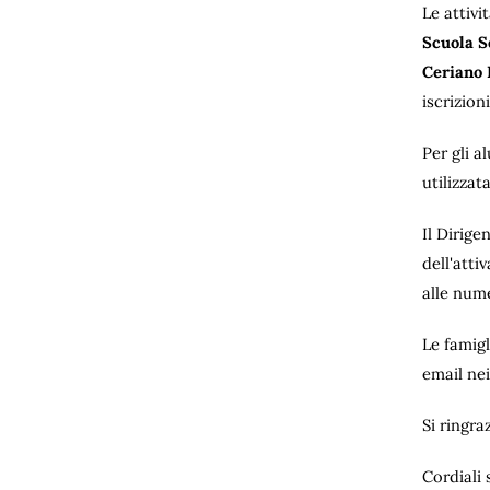
Le attiv
Scuola S
Ceriano 
iscrizioni
Per gli a
utilizzat
Il Dirige
dell'att
alle num
Le famigl
email nei
Si ringra
Cordiali 