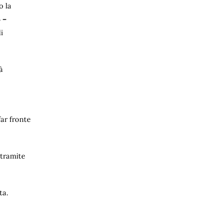
o la
 –
i
à
ar fronte
 tramite
ta.