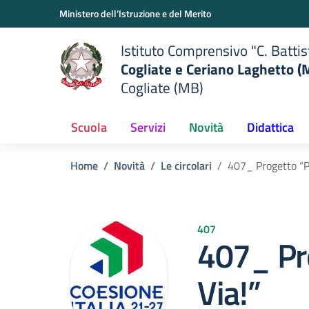
Vai ai contenuti
Vai al menu di navigazione
Vai al footer
Ministero dell’Istruzione e del Merito
Istituto Comprensivo "C. Battis
Cogliate e Ceriano Laghetto (
Cogliate (MB)
Scuola
Servizi
Novità
Didattica
Home
Novità
Le circolari
407_ Progetto “P
407
407_ Pr
Via!”