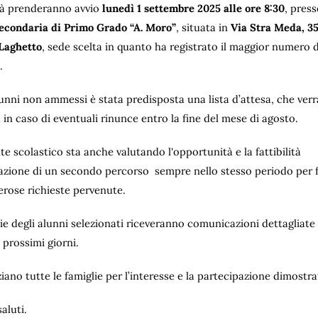
ità prenderanno avvio
lunedì 1 settembre 2025 alle ore 8:30
, press
econdaria di Primo Grado “A. Moro”
, situata in
Via Stra Meda, 35
Laghetto
, sede scelta in quanto ha registrato il maggior numero d
.
lunni non ammessi è stata predisposta una lista d’attesa, che verr
a in caso di eventuali rinunce entro la fine del mese di agosto.
nte scolastico sta anche valutando l'opportunità e la fattibilità
ivazione di un secondo percorso sempre nello stesso periodo per f
erose richieste pervenute.
ie degli alunni selezionati riceveranno comunicazioni dettagliate
 prossimi giorni.
ziano tutte le famiglie per l’interesse e la partecipazione dimostra
saluti.