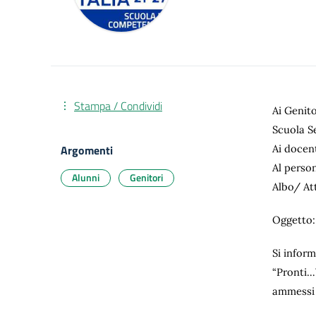
Stampa / Condividi
Ai Genito
Scuola S
Argomenti
Ai docen
Al perso
Alunni
Genitori
Albo/ At
Oggetto:
Si infor
“Pronti…
ammessi i