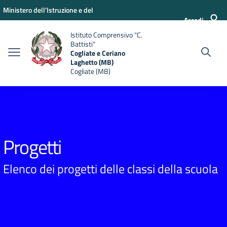
Vai ai contenuti
Vai al menu di navigazione
Vai al footer
Ministero dell’Istruzione e del
Accedi
Merito
Istituto Comprensivo "C.
Battisti"
Cogliate e Ceriano
Laghetto (MB)
Cogliate (MB)
Progetti
Elenco dei progetti delle classi della scuola