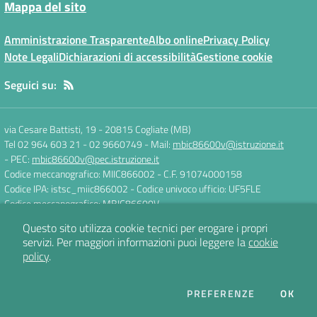
Mappa del sito
Amministrazione Trasparente
Albo online
Privacy Policy
Note Legali
Dichiarazioni di accessibilità
Gestione cookie
Seguici su:
via Cesare Battisti, 19
-
20815 Cogliate (MB)
Tel 02 964 603 21 - 02 9660749
- Mail:
mbic86600v@istruzione.it
- PEC:
mbic86600v@pec.istruzione.it
Codice meccanografico: MIIC866002
- C.F. 91074000158
Codice IPA: istsc_miic866002
- Codice univoco ufficio: UF5FLE
Codice meccanografico: MBIC86600V
Questo sito utilizza cookie tecnici per erogare i propri
servizi.
Per maggiori informazioni puoi leggere la
cookie
Concept & Design by
Designers Italia
policy
.
Sito web realizzato con CMS
SCUOLASTICO
DEI COOKIE
PREFERENZE
OK