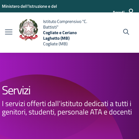
Vai ai contenuti
Vai al menu di navigazione
Vai al footer
Ministero dell’Istruzione e del
Accedi
Merito
Istituto Comprensivo "C.
Battisti"
Cogliate e Ceriano
Laghetto (MB)
Cogliate (MB)
Servizi
I servizi offerti dall'istituto dedicati a tutti i
genitori, studenti, personale ATA e docenti