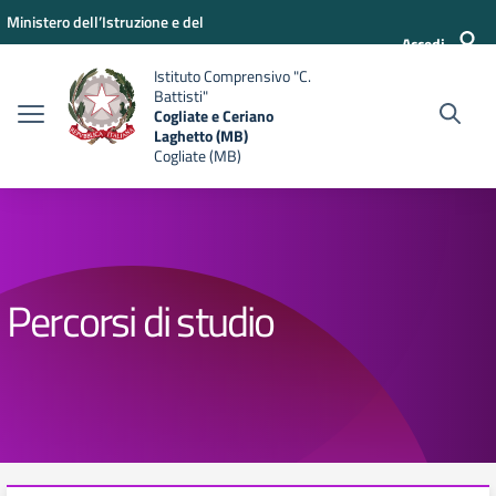
Vai ai contenuti
Vai al menu di navigazione
Vai al footer
Ministero dell’Istruzione e del
Accedi
Merito
Istituto Comprensivo "C.
Battisti"
Cogliate e Ceriano
Laghetto (MB)
Cogliate (MB)
Percorsi di studio