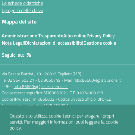
Le schede didattiche
I progetti delle classi
Mappa del sito
Amministrazione Trasparente
Albo online
Privacy Policy
Note Legali
Dichiarazioni di accessibilità
Gestione cookie
Seguici su:
via Cesare Battisti, 19
-
20815 Cogliate (MB)
Tel 02 964 603 21 - 02 9660749
- Mail:
mbic86600v@istruzione.it
- PEC:
mbic86600v@pec.istruzione.it
Codice meccanografico: MIIC866002
- C.F. 91074000158
Codice IPA: istsc_miic866002
- Codice univoco ufficio: UF5FLE
Codice meccanografico: MBIC86600V
Questo sito utilizza cookie tecnici per erogare i propri
servizi.
Per maggiori informazioni puoi leggere la
cookie
Concept & Design by
Designers Italia
policy
.
Sito web realizzato con CMS
SCUOLASTICO