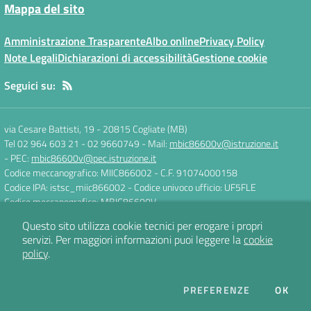
Mappa del sito
Amministrazione Trasparente
Albo online
Privacy Policy
Note Legali
Dichiarazioni di accessibilità
Gestione cookie
Seguici su:
via Cesare Battisti, 19
-
20815 Cogliate (MB)
Tel 02 964 603 21 - 02 9660749
- Mail:
mbic86600v@istruzione.it
- PEC:
mbic86600v@pec.istruzione.it
Codice meccanografico: MIIC866002
- C.F. 91074000158
Codice IPA: istsc_miic866002
- Codice univoco ufficio: UF5FLE
Codice meccanografico: MBIC86600V
Questo sito utilizza cookie tecnici per erogare i propri
servizi.
Per maggiori informazioni puoi leggere la
cookie
Concept & Design by
Designers Italia
policy
.
Sito web realizzato con CMS
SCUOLASTICO
DEI COOKIE
PREFERENZE
OK