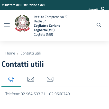
Vai ai contenuti
Vai al menu di navigazione
Vai al footer
Ministero dell’Istruzione e del
Accedi
Merito
Istituto Comprensivo "C.
Battisti"
Cogliate e Ceriano
Laghetto (MB)
Cogliate (MB)
Home
Contatti utili
Contatti utili
Tab titolo 1
Tab titolo 3
Tab titolo 4
Telefono: 02 964 603 21 - 02 9660749