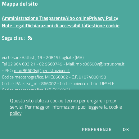
Mappa del sito
Amministrazione Trasparente
Albo online
Privacy Policy
Note Legali
Dichiarazioni di accessibilità
Gestione cookie
Seguici su:
via Cesare Battisti, 19
-
20815 Cogliate (MB)
Tel 02 964 603 21 - 02 9660749
- Mail:
mbic86600v@istruzione.it
- PEC:
mbic86600v@pec.istruzione.it
Codice meccanografico: MIIC866002
- C.F. 91074000158
Codice IPA: istsc_miic866002
- Codice univoco ufficio: UF5FLE
Codice meccanografico: MBIC86600V
Questo sito utilizza cookie tecnici per erogare i propri
servizi.
Per maggiori informazioni puoi leggere la
cookie
Concept & Design by
Designers Italia
policy
.
Sito web realizzato con CMS
SCUOLASTICO
DEI COOKIE
PREFERENZE
OK