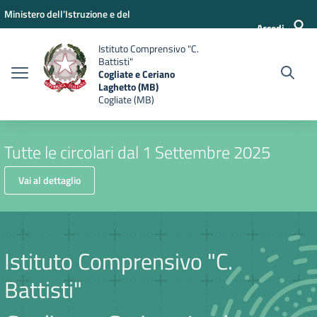
Vai ai contenuti
Vai al menu di navigazione
Vai al footer
Ministero dell’Istruzione e del
Accedi
Merito
Istituto Comprensivo "C.
Battisti"
Cogliate e Ceriano
Laghetto (MB)
Cogliate (MB)
Tutte le circolari dal 1 Settembre 2025
Vai al dettaglio
Istituto Comprensivo "C.
Battisti"