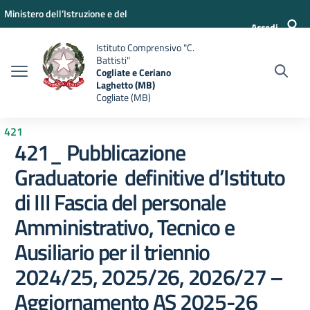
Vai ai contenuti
Vai al menu di navigazione
Vai al footer
Ministero dell’Istruzione e del
Accedi
Merito
Istituto Comprensivo "C.
Battisti"
Cogliate e Ceriano
Laghetto (MB)
Cogliate (MB)
421
421_ Pubblicazione
Graduatorie definitive d’Istituto
di III Fascia del personale
Amministrativo, Tecnico e
Ausiliario per il triennio
2024/25, 2025/26, 2026/27 –
Aggiornamento AS 2025-26