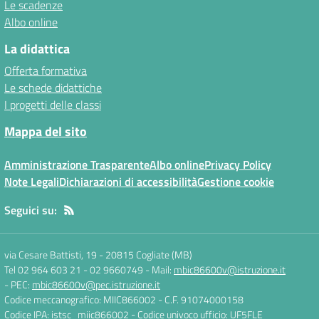
Le scadenze
Albo online
La didattica
Offerta formativa
Le schede didattiche
I progetti delle classi
Mappa del sito
Amministrazione Trasparente
Albo online
Privacy Policy
Note Legali
Dichiarazioni di accessibilità
Gestione cookie
Seguici su:
via Cesare Battisti, 19
-
20815 Cogliate (MB)
Tel 02 964 603 21 - 02 9660749
- Mail:
mbic86600v@istruzione.it
- PEC:
mbic86600v@pec.istruzione.it
Codice meccanografico: MIIC866002
- C.F. 91074000158
Codice IPA: istsc_miic866002
- Codice univoco ufficio: UF5FLE