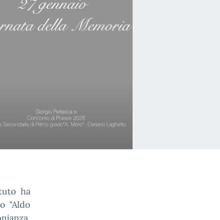
ituto ha
do "Aldo
nianza,