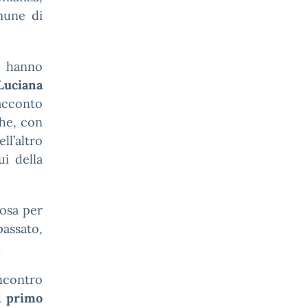
mune di
6 hanno
Luciana
racconto
che, con
ll’altro
i della
iosa per
assato,
.
ncontro
al primo