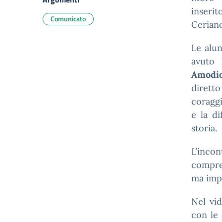
inseri
Comunicato
Cerian
Le alu
avuto 
Amodi
diretto
coraggi
e la d
storia.
L’incon
compre
ma impe
Nel vi
con le 