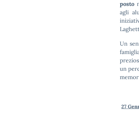
posto
n
agli al
inizia
Laghett
Un sen
famigl
prezio
un perc
memori
27 Genn