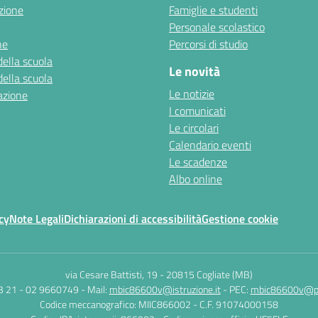
zione
Famiglie e studenti
Personale scolastico
ne
Percorsi di studio
della scuola
Le novità
della scuola
Le notizie
azione
I comunicati
Le circolari
Calendario eventi
Le scadenze
Albo online
cy
Note Legali
Dichiarazioni di accessibilità
Gestione cookie
via Cesare Battisti, 19
-
20815 Cogliate (MB)
3 21 - 02 9660749
- Mail:
mbic86600v@istruzione.it
- PEC:
mbic86600v@pec
Codice meccanografico: MIIC866002
- C.F. 91074000158