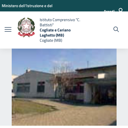
Vai ai contenuti
Vai al menu di navigazione
Vai al footer
Ministero dell’Istruzione e del
Accedi
Merito
Istituto Comprensivo "C.
Battisti"
Cogliate e Ceriano
Laghetto (MB)
Cogliate (MB)