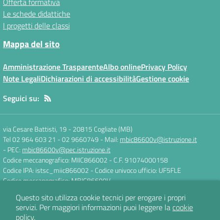
Offerta formativa
Le schede didattiche
I progetti delle classi
Mappa del sito
Amministrazione Trasparente
Albo online
Privacy Policy
Note Legali
Dichiarazioni di accessibilità
Gestione cookie
Seguici su:
via Cesare Battisti, 19
-
20815 Cogliate (MB)
Tel 02 964 603 21 - 02 9660749
- Mail:
mbic86600v@istruzione.it
- PEC:
mbic86600v@pec.istruzione.it
Codice meccanografico: MIIC866002
- C.F. 91074000158
Codice IPA: istsc_miic866002
- Codice univoco ufficio: UF5FLE
Codice meccanografico: MBIC86600V
Questo sito utilizza cookie tecnici per erogare i propri
servizi.
Per maggiori informazioni puoi leggere la
cookie
Concept & Design by
Designers Italia
policy
.