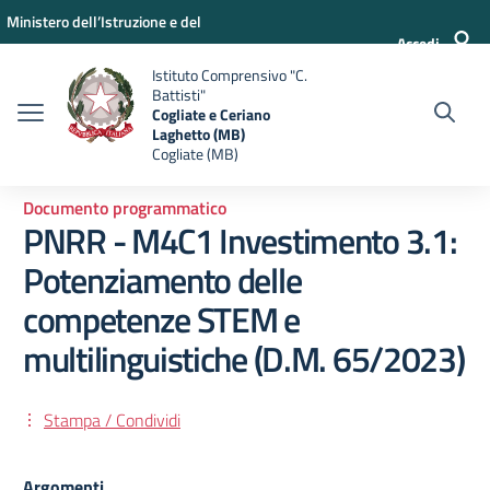
Vai ai contenuti
Vai al menu di navigazione
Vai al footer
Ministero dell’Istruzione e del
Accedi
Merito
Istituto Comprensivo "C.
Battisti"
Cogliate e Ceriano
Laghetto (MB)
Cogliate (MB)
Documento programmatico
PNRR - M4C1 Investimento 3.1:
Potenziamento delle
competenze STEM e
multilinguistiche (D.M. 65/2023)
Stampa / Condividi
Argomenti