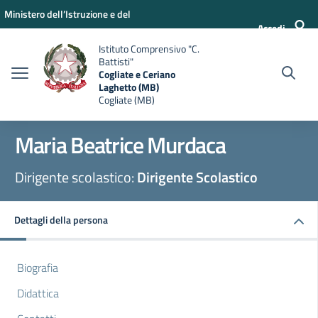
Vai ai contenuti
Vai al menu di navigazione
Vai al footer
Ministero dell’Istruzione e del
Accedi
Merito
Istituto Comprensivo "C.
Battisti"
Cogliate e Ceriano
Laghetto (MB)
Cogliate (MB)
Maria Beatrice Murdaca
Dirigente scolastico:
Dirigente Scolastico
Dettagli della persona
Biografia
Didattica