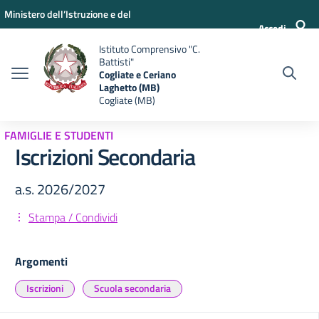
Vai ai contenuti
Vai al menu di navigazione
Vai al footer
Ministero dell’Istruzione e del
Accedi
Merito
Istituto Comprensivo "C.
Battisti"
Cogliate e Ceriano
Laghetto (MB)
Cogliate (MB)
FAMIGLIE E STUDENTI
Iscrizioni Secondaria
a.s. 2026/2027
Stampa / Condividi
Argomenti
Iscrizioni
Scuola secondaria