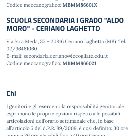
Codice meccanografico:
MBMM86601X
SCUOLA SECONDARIA I GRADO "ALDO
MORO" - CERIANO LAGHETTO
Via Stra Meda, 35 – 20816 Ceriano Laghetto (MB) Tel.
02/96461060
E-mail:
secondaria.ceriano@iccogliate.edu.it
Codice meccanografico:
MBMM866021
Chi
I genitori e gli esercenti la responsabilità genitoriale
esprimono le proprie opzioni rispetto alle possibili
articolazioni dell’orario settimanale che, in base
all’articolo 5 del d.P.R. 89/2009, è così definito: 30 ore
oppure 36 ore elevabili fino a 40 ore (tempo