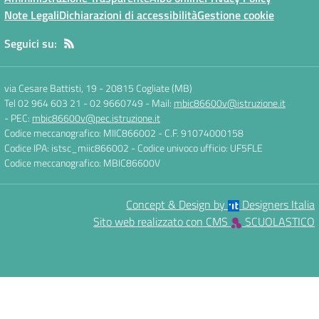
Note Legali
Dichiarazioni di accessibilità
Gestione cookie
Seguici su:
via Cesare Battisti, 19
-
20815 Cogliate (MB)
Tel 02 964 603 21 - 02 9660749
- Mail:
mbic86600v@istruzione.it
- PEC:
mbic86600v@pec.istruzione.it
Codice meccanografico: MIIC866002
- C.F. 91074000158
Codice IPA: istsc_miic866002
- Codice univoco ufficio: UF5FLE
Codice meccanografico: MBIC86600V
Concept & Design by
Designers Italia
Sito web realizzato con CMS
SCUOLASTICO