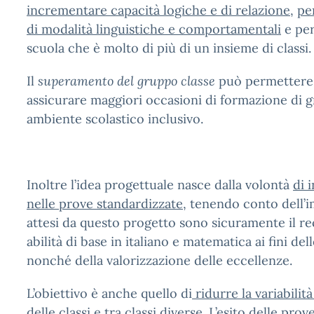
incrementare capacità logiche e di relazione
,
pe
di modalità linguistiche e comportamentali
e per
scuola che è molto di più di un insieme di classi
Il
superamento del gruppo classe
può permetter
assicurare maggiori occasioni di formazione di gr
ambiente scolastico inclusivo.
Inoltre l’idea progettuale nasce dalla volontà
di 
nelle prove standardizzate
, tenendo conto dell’imp
attesi da questo progetto sono sicuramente il r
abilità di base in italiano e matematica ai fini 
nonché della valorizzazione delle eccellenze.
L’obiettivo è anche quello di
ridurre la variabilit
delle classi e tra classi diverse
. L’esito delle pr