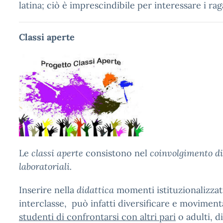
latina; ciò è imprescindibile per interessare i ra
Classi aperte
Le
classi aperte
consistono nel
coinvolgimento di 
laboratoriali.
Inserire nella
didattica
momenti istituzionalizzati
interclasse, può infatti diversificare e movimenta
studenti di confrontarsi con altri pari
o adulti, d