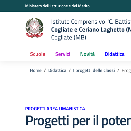
Vai ai contenuti
Vai al menu di navigazione
Vai al footer
Ministero dell’Istruzione e del Merito
Istituto Comprensivo "C. Battis
Cogliate e Ceriano Laghetto (
Cogliate (MB)
Scuola
Servizi
Novità
Didattica
Home
Didattica
I progetti delle classi
Prog
PROGETTI AREA UMANISTICA
Progetti per il pot