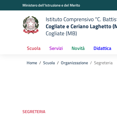
Vai ai contenuti
Vai al menu di navigazione
Vai al footer
Ministero dell’Istruzione e del Merito
Istituto Comprensivo "C. Battis
Cogliate e Ceriano Laghetto (
Cogliate (MB)
Scuola
Servizi
Novità
Didattica
Home
Scuola
Organizzazione
Segreteria
SEGRETERIA