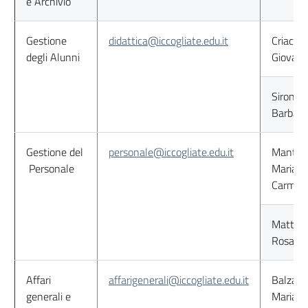
e Archivio
Gestione
didattica@iccogliate.edu.it
Criaco
degli Alunni
Giovann
Sironi
Barbara
Gestione del
personale@iccogliate.edu.it
Mantell
Personale
Maria
Carmel
Mattiuz
Rosann
Affari
affarigenerali@iccogliate.edu.it
Balzan
generali e
Mariagr