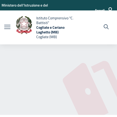
Vai ai contenuti
Vai al menu di navigazione
Vai al footer
Ministero dell’Istruzione e del
Accedi
Merito
Istituto Comprensivo "C.
Battisti"
Cogliate e Ceriano
Laghetto (MB)
Cogliate (MB)