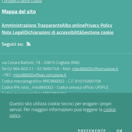
I progetti delle classi
Mappa del sito
Amministrazione Trasparente
Albo online
Privacy Policy
Note Legali
Dichiarazioni di accessibilità
Gestione cookie
Seguici su:
via Cesare Battisti, 19
-
20815 Cogliate (MB)
Tel 02 964 603 21 - 02 9660749
- Mail:
mbic86600v@istruzione.it
- PEC:
mbic86600v@pec.istruzione.it
Codice meccanografico: MIIC866002
- C.F. 91074000158
Codice IPA: istsc_miic866002
- Codice univoco ufficio: UF5FLE
Codice meccanografico: MBIC86600V
Questo sito utilizza cookie tecnici per erogare i propri
servizi.
Per maggiori informazioni puoi leggere la
cookie
Concept & Design by
Designers Italia
policy
.
Sito web realizzato con CMS
SCUOLASTICO
DEI COOKIE
PREFERENZE
OK