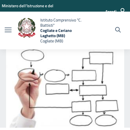
Vai ai contenuti
Vai al menu di navigazione
Vai al footer
Ministero dell’Istruzione e del
Accedi
Merito
Istituto Comprensivo "C.
Battisti"
Cogliate e Ceriano
Laghetto (MB)
Cogliate (MB)