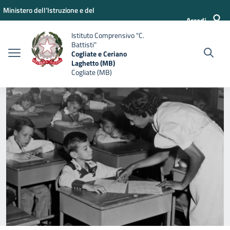
Vai ai contenuti
Vai al menu di navigazione
Vai al footer
Ministero dell’Istruzione e del
Accedi
Merito
Istituto Comprensivo "C.
Battisti"
Cogliate e Ceriano
Laghetto (MB)
Cogliate (MB)